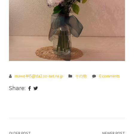
mawo445@da2.so-net.ne.jp
その他
0 comments
Share:
OLDER POST
NEWER POST