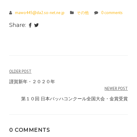
mawo445@da2.so-net.ne.jp
その他
0 comments
Share:
投
OLDER POST
稿
謹賀新年・２０２０年
NEWER POST
ナ
第１０回 日本バッハコンクール全国大会・金賞受賞
ビ
ゲ
ー
0 COMMENTS