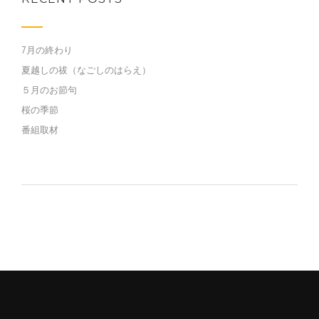
7月の終わり
夏越しの祓（なごしのはらえ）
５月のお節句
桜の季節
番組取材