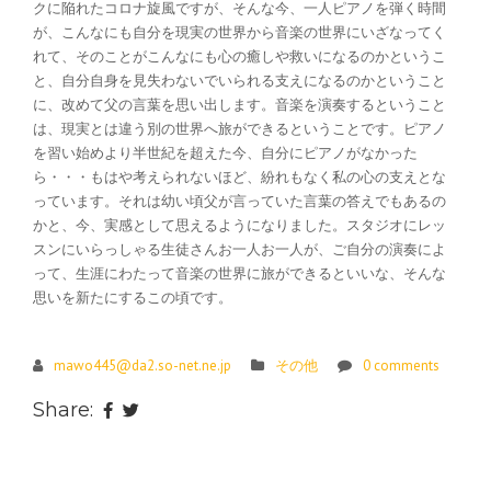
クに陥れたコロナ旋風ですが、そんな今、一人ピアノを弾く時間
が、こんなにも自分を現実の世界から音楽の世界にいざなってく
れて、そのことがこんなにも心の癒しや救いになるのかというこ
と、自分自身を見失わないでいられる支えになるのかということ
に、改めて父の言葉を思い出します。音楽を演奏するということ
は、現実とは違う別の世界へ旅ができるということです。ピアノ
を習い始めより半世紀を超えた今、自分にピアノがなかった
ら・・・もはや考えられないほど、紛れもなく私の心の支えとな
っています。それは幼い頃父が言っていた言葉の答えでもあるの
かと、今、実感として思えるようになりました。スタジオにレッ
スンにいらっしゃる生徒さんお一人お一人が、ご自分の演奏によ
って、生涯にわたって音楽の世界に旅ができるといいな、そんな
思いを新たにするこの頃です。
mawo445@da2.so-net.ne.jp
その他
0 comments
Share: