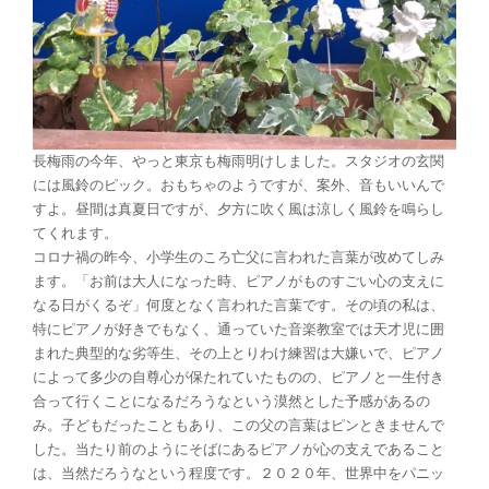
長梅雨の今年、やっと東京も梅雨明けしました。スタジオの玄関
には風鈴のピック。おもちゃのようですが、案外、音もいいんで
すよ。昼間は真夏日ですが、夕方に吹く風は涼しく風鈴を鳴らし
てくれます。
コロナ禍の昨今、小学生のころ亡父に言われた言葉が改めてしみ
ます。「お前は大人になった時、ピアノがものすごい心の支えに
なる日がくるぞ」何度となく言われた言葉です。その頃の私は、
特にピアノが好きでもなく、通っていた音楽教室では天才児に囲
まれた典型的な劣等生、その上とりわけ練習は大嫌いで、ピアノ
によって多少の自尊心が保たれていたものの、ピアノと一生付き
合って行くことになるだろうなという漠然とした予感があるの
み。子どもだったこともあり、この父の言葉はピンときませんで
した。当たり前のようにそばにあるピアノが心の支えであること
は、当然だろうなという程度です。２０２０年、世界中をパニッ