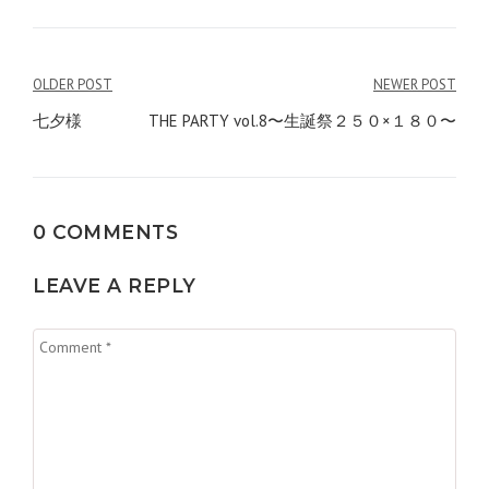
投
OLDER POST
NEWER POST
稿
七夕様
THE PARTY vol.8〜生誕祭２５０×１８０〜
ナ
ビ
0 COMMENTS
ゲ
ー
LEAVE A REPLY
シ
ョ
ン