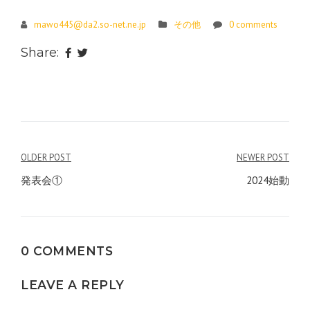
mawo445@da2.so-net.ne.jp
その他
0 comments
Share:
投
OLDER POST
NEWER POST
稿
発表会①
2024始動
ナ
ビ
0 COMMENTS
ゲ
ー
LEAVE A REPLY